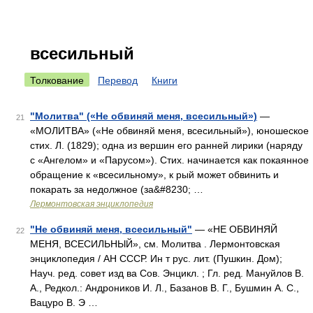
всесильный
Толкование
Перевод
Книги
"Молитва" («Не обвиняй меня, всесильный»)
—
21
«МОЛИТВА» («Не обвиняй меня, всесильный»), юношеское
стих. Л. (1829); одна из вершин его ранней лирики (наряду
с «Ангелом» и «Парусом»). Стих. начинается как покаянное
обращение к «всесильному», к рый может обвинить и
покарать за недолжное (за&#8230; …
Лермонтовская энциклопедия
"Не обвиняй меня, всесильный"
— «НЕ ОБВИНЯЙ
22
МЕНЯ, ВСЕСИЛЬНЫЙ», см. Молитва . Лермонтовская
энциклопедия / АН СССР. Ин т рус. лит. (Пушкин. Дом);
Науч. ред. совет изд ва Сов. Энцикл. ; Гл. ред. Мануйлов В.
А., Редкол.: Андроников И. Л., Базанов В. Г., Бушмин А. С.,
Вацуро В. Э …