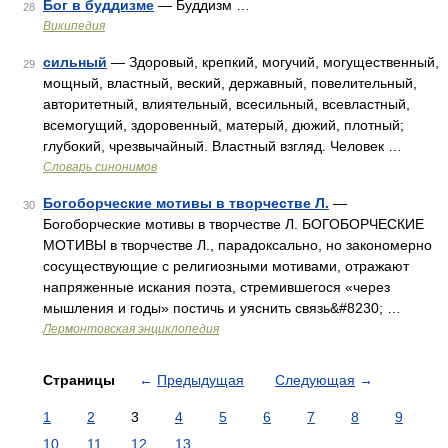
Бог в буддизме
— Буддизм …
28
Википедия
сильный
— Здоровый, крепкий, могучий, могущественный,
29
мощный, властный, веский, державный, повелительный,
авторитетный, влиятельный, всесильный, всевластный,
всемогущий, здоровенный, матерый, дюжий, плотный;
глубокий, чрезвычайный. Властный взгляд. Человек …
Словарь синонимов
Богоборческие мотивы в творчестве Л.
—
30
Богоборческие мотивы в творчестве Л. БОГОБОРЧЕСКИЕ
МОТИВЫ в творчестве Л., парадоксально, но закономерно
сосуществующие с религиозными мотивами, отражают
напряженные искания поэта, стремившегося «через
мышления и годы» постичь и уяснить связь&#8230; …
Лермонтовская энциклопедия
Страницы
←
Предыдущая
Следующая
→
1
2
3
4
5
6
7
8
9
10
11
12
13